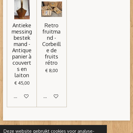
Antieke
Retro
messing
fruitma
bestek
nd -
mand -
Corbeill
Antique
e de
panier à
fruits
couvert
rétro
s en
€ 8,00
laiton
€ 45,00
In winkelwagen
In winkelwagen
Deze website gebruikt cookies voor analyse-