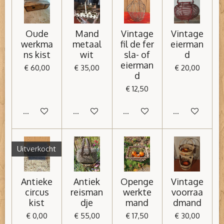
Oude
Mand
Vintage
Vintage
werkma
metaal
fil de fer
eierman
ns kist
wit
sla- of
d
eierman
€ 60,00
€ 35,00
€ 20,00
d
€ 12,50
In winkelwagen
In winkelwagen
In winkelwagen
In winkelwage
Uitverkocht
Antieke
Antiek
Openge
Vintage
circus
reisman
werkte
voorraa
kist
dje
mand
dmand
€ 0,00
€ 55,00
€ 17,50
€ 30,00