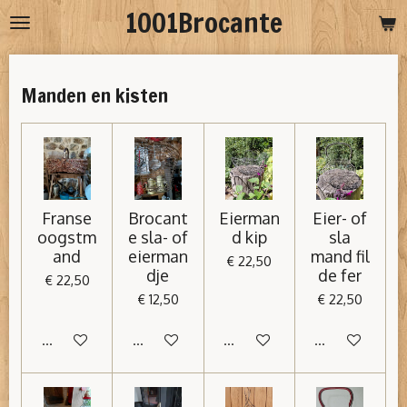
1001Brocante
Ga
direct
naar
Manden en kisten
de
hoofdinhoud
Franse
Brocant
Eierman
Eier- of
oogstm
e sla- of
d kip
sla
and
eierman
mand fil
€ 22,50
dje
de fer
€ 22,50
€ 12,50
€ 22,50
In winkelwagen
In winkelwagen
In winkelwagen
In winkelwage