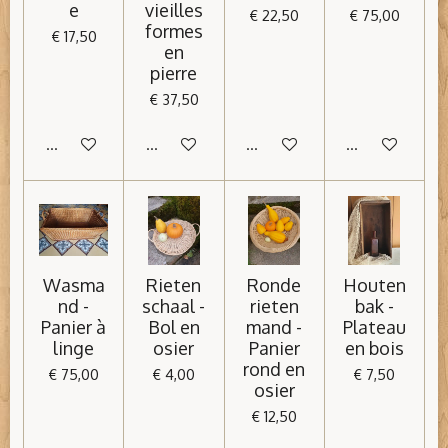
e
vieilles
€ 22,50
€ 75,00
formes
€ 17,50
en
pierre
€ 37,50
In winkelwagen
In winkelwagen
In winkelwagen
In winkelwage
Wasma
Rieten
Ronde
Houten
nd -
schaal -
rieten
bak -
Panier à
Bol en
mand -
Plateau
linge
osier
Panier
en bois
rond en
€ 75,00
€ 4,00
€ 7,50
osier
€ 12,50