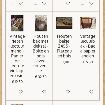
In winkelwagen
In winkelwagen
In winkelwagen
In winkelwage
Vintage
Houten
Houten
Vintage
rieten
bak met
bakje
lecuurb
lectuur
deksel -
2455 -
ak - Bac
mand -
Boîte en
Plateau
à papier
Panier
bois
en bois
ancien
de
avec
€ 2,00
€ 6,50
lecture
couvercl
vintage
e
en osier
€ 32,50
€ 19,50
In winkelwagen
In winkelwagen
In winkelwagen
In winkelwage