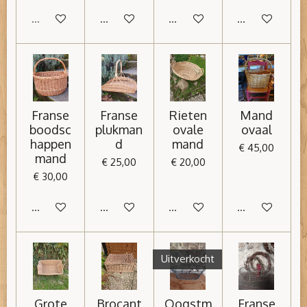
Uitverkocht
In winkelwagen
In winkelwagen
In winkelwage
Franse
Franse
Rieten
Mand
boodsc
plukman
ovale
ovaal
happen
d
mand
€ 45,00
mand
€ 25,00
€ 20,00
€ 30,00
In winkelwagen
In winkelwagen
In winkelwagen
In winkelwage
Uitverkocht
Grote
Brocant
Oogstm
Franse