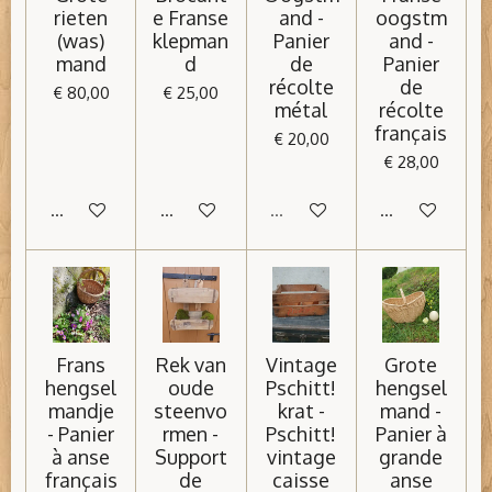
rieten
e Franse
and -
oogstm
(was)
klepman
Panier
and -
mand
d
de
Panier
récolte
de
€ 80,00
€ 25,00
métal
récolte
français
€ 20,00
€ 28,00
In winkelwagen
In winkelwagen
Uitverkocht
In winkelwage
Frans
Rek van
Vintage
Grote
hengsel
oude
Pschitt!
hengsel
mandje
steenvo
krat -
mand -
- Panier
rmen -
Pschitt!
Panier à
à anse
Support
vintage
grande
français
de
caisse
anse