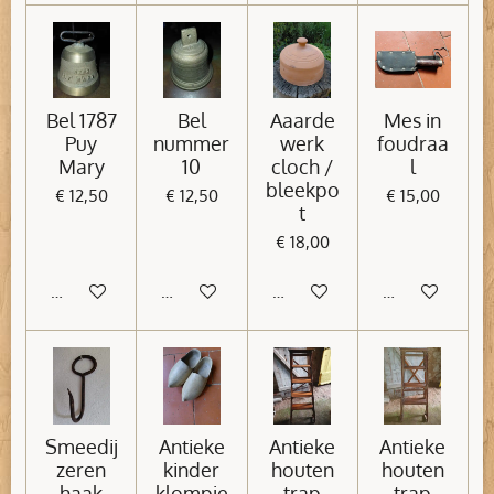
Bel 1787
Bel
Aaarde
Mes in
Puy
nummer
werk
foudraa
Mary
10
cloch /
l
bleekpo
€ 12,50
€ 12,50
€ 15,00
t
€ 18,00
In winkelwagen
In winkelwagen
In winkelwagen
In winkelwage
Smeedij
Antieke
Antieke
Antieke
zeren
kinder
houten
houten
haak
klompje
trap
trap