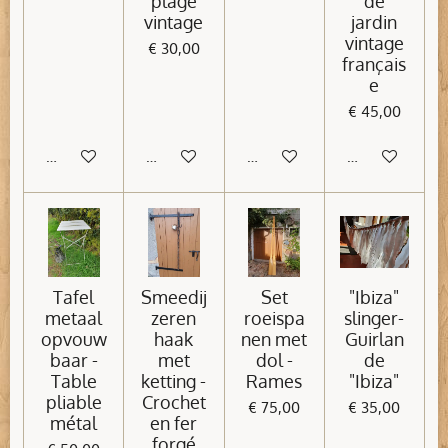
plage
de
vintage
jardin
vintage
€ 30,00
français
e
€ 45,00
In winkelwagen
In winkelwagen
In winkelwagen
In winkelwage
Tafel
Smeedij
Set
"Ibiza"
metaal
zeren
roeispa
slinger-
opvouw
haak
nen met
Guirlan
baar -
met
dol -
de
Table
ketting -
Rames
"Ibiza"
pliable
Crochet
€ 75,00
€ 35,00
métal
en fer
forgé