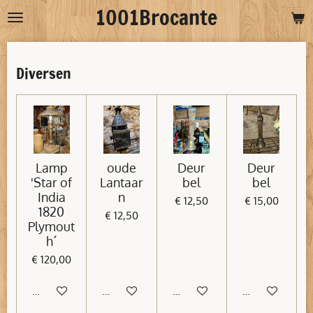
1001Brocante
Ga
direct
naar
Diversen
de
hoofdinhoud
Lamp
oude
Deur
Deur
'Star of
Lantaar
bel
bel
India
n
€ 12,50
€ 15,00
1820
€ 12,50
Plymout
h´
€ 120,00
In winkelwagen
In winkelwagen
In winkelwagen
In winkelwage