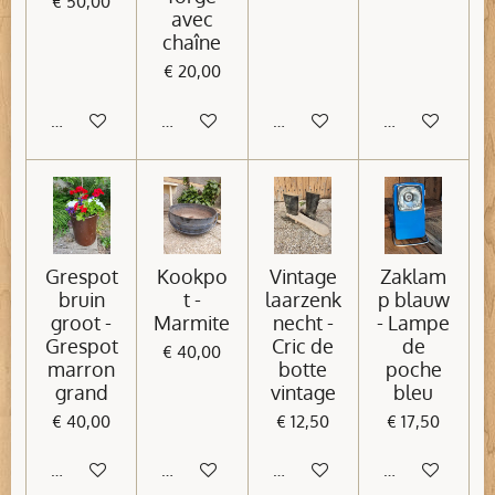
€ 50,00
avec
chaîne
€ 20,00
In winkelwagen
In winkelwagen
In winkelwagen
In winkelwage
Grespot
Kookpo
Vintage
Zaklam
bruin
t -
laarzenk
p blauw
groot -
Marmite
necht -
- Lampe
Grespot
Cric de
de
€ 40,00
marron
botte
poche
grand
vintage
bleu
€ 40,00
€ 12,50
€ 17,50
In winkelwagen
In winkelwagen
In winkelwagen
In winkelwage