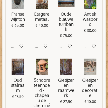
Franse
Etagere
Oude
Antiek
wijnton
metaal
blauwe
wasbor
tuinban
d
€ 65,00
€ 40,00
k
€ 30,00
€ 75,00
In winkelwagen
In winkelwagen
In winkelwagen
In winkelwage
Oud
Schoors
Gietijzer
Gietijzer
stalraa
teenhoe
en
en
m
d -
raamwe
decorati
chapea
rk
e
€ 17,50
u de
€ 27,50
€ 10,00
cheminé