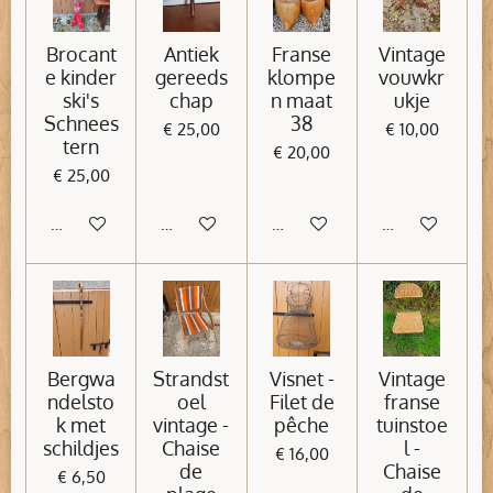
Brocant
Antiek
Franse
Vintage
e kinder
gereeds
klompe
vouwkr
ski's
chap
n maat
ukje
Schnees
38
€ 25,00
€ 10,00
tern
€ 20,00
€ 25,00
In winkelwagen
In winkelwagen
In winkelwagen
In winkelwage
Bergwa
Strandst
Visnet -
Vintage
ndelsto
oel
Filet de
franse
k met
vintage -
pêche
tuinstoe
schildjes
Chaise
l -
€ 16,00
de
Chaise
€ 6,50