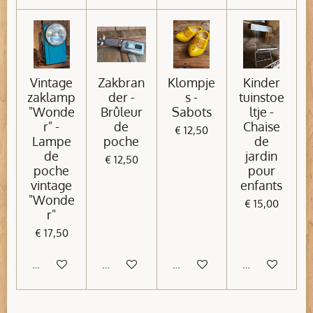
Vintage
Zakbran
Klompje
Kinder
zaklamp
der -
s -
tuinstoe
"Wonde
Brûleur
Sabots
ltje -
r" -
de
Chaise
€ 12,50
Lampe
poche
de
de
jardin
€ 12,50
poche
pour
vintage
enfants
"Wonde
€ 15,00
r"
€ 17,50
In winkelwagen
In winkelwagen
In winkelwagen
In winkelwage