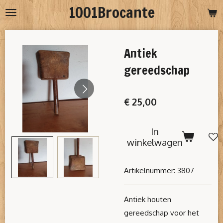
1001Brocante
Ga
direct
naar
Antiek
de
hoofdinhoud
gereedschap
€ 25,00
In
winkelwagen
Artikelnummer:
3807
Antiek houten
gereedschap voor het