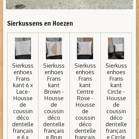
Sierkussens en Hoezen
Sierkuss
Sierkuss
Sierkuss
Sierkuss
enhoes
enhoes
enhoes
enhoes
Frans
Frans
Frans
Frans
kant 6 x
kant
kant
kant
Lace-
Brown -
Centre
Circle -
Housse
Housse
Rose -
Housse
de
de
Housse
de
coussin
coussin
de
coussin
déco
déco
coussin
déco
dentelle
dentelle
déco
dentelle
français
français
dentelle
français
e 6 x
e Brun
français
e Circle