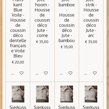
kant
hoorn -
bamboe
strik -
Blue
Housse
-
Housse
Voile -
de
Housse
de
Housse
coussin
de
coussin
de
déco
coussin
déco
coussin
Jute -
déco
Jute -
déco
corne
Jute -
arc
dentelle
bambou
€ 35,00
€ 35,00
français
€ 35,00
e Voile
Bleu
€ 20,00
In winkelwagen
In winkelwagen
In winkelwagen
In winkelwage
Sierkuss
Sierkuss
Sierkuss
Sierkuss