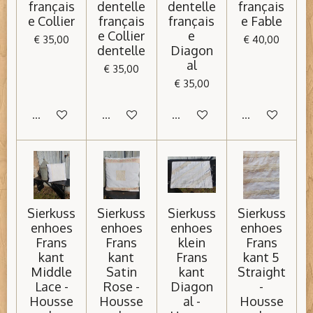
français
dentelle
dentelle
français
e Collier
français
français
e Fable
e Collier
e
€ 35,00
€ 40,00
dentelle
Diagon
al
€ 35,00
€ 35,00
In winkelwagen
In winkelwagen
In winkelwagen
In winkelwage
Sierkuss
Sierkuss
Sierkuss
Sierkuss
enhoes
enhoes
enhoes
enhoes
Frans
Frans
klein
Frans
kant
kant
Frans
kant 5
Middle
Satin
kant
Straight
Lace -
Rose -
Diagon
-
Housse
Housse
al -
Housse