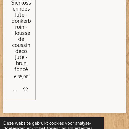
Sierkuss
enhoes
Jute -
donkerb
ruin -
Housse
de
coussin
déco
Jute -
brun
foncé
€ 35,00
In winkelwagen
Deze website gebruikt cookies voor analyse-
doeleinden en/of het tonen van advertenties.