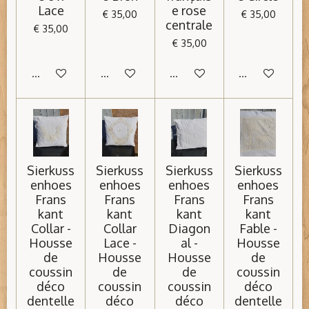
Lace
e rose
€ 35,00
€ 35,00
centrale
€ 35,00
€ 35,00
In winkelwagen
In winkelwagen
In winkelwagen
In winkelwage
Sierkuss
Sierkuss
Sierkuss
Sierkuss
enhoes
enhoes
enhoes
enhoes
Frans
Frans
Frans
Frans
kant
kant
kant
kant
Collar -
Collar
Diagon
Fable -
Housse
Lace -
al -
Housse
de
Housse
Housse
de
coussin
de
de
coussin
déco
coussin
coussin
déco
dentelle
déco
déco
dentelle