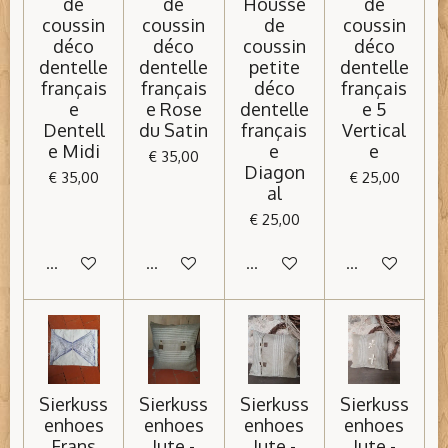
de
de
Housse
de
coussin
coussin
de
coussin
déco
déco
coussin
déco
dentelle
dentelle
petite
dentelle
français
français
déco
français
e
e Rose
dentelle
e 5
Dentell
du Satin
français
Vertical
e Midi
e
e
€ 35,00
Diagon
€ 35,00
€ 25,00
al
€ 25,00
In winkelwagen
In winkelwagen
In winkelwagen
In winkelwage
Sierkuss
Sierkuss
Sierkuss
Sierkuss
enhoes
enhoes
enhoes
enhoes
Frans
Jute -
Jute -
Jute -