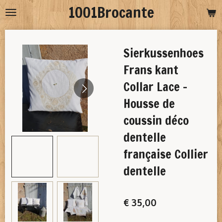
1001Brocante
Ga
direct
naar
Sierkussenhoes
de
hoofdinhoud
Frans kant
Collar Lace -
Housse de
coussin déco
dentelle
française Collier
dentelle
€ 35,00