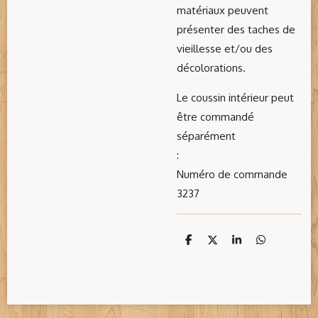
matériaux peuvent
présenter des taches de
vieillesse et/ou des
décolorations.
Le coussin intérieur peut
être commandé
séparément
:
Numéro de commande
3237
D
D
S
D
e
e
h
e
l
e
a
l
e
l
r
e
n
e
n