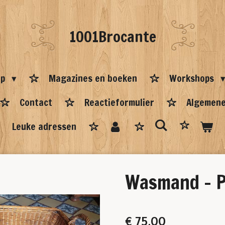
1001Brocante
op
Magazines en boeken
Workshops
Contact
Reactieformulier
Algemene
Leuke adressen
Wasmand - Pa
€ 75,00