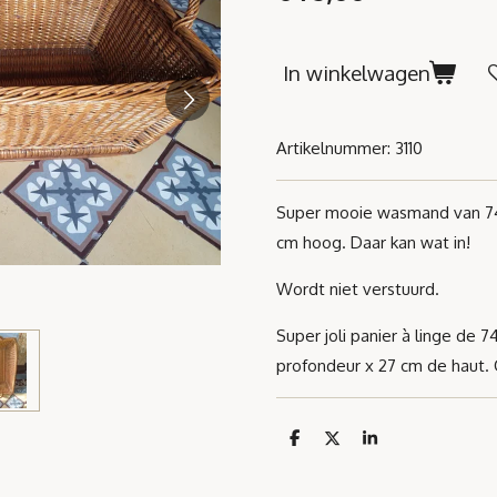
In winkelwagen
Artikelnummer:
3110
Super mooie wasmand van 74
cm hoog. Daar kan wat in!
Wordt niet verstuurd.
Super joli panier à linge de 
profondeur x 27 cm de haut. 
D
D
S
e
e
h
l
e
a
e
l
r