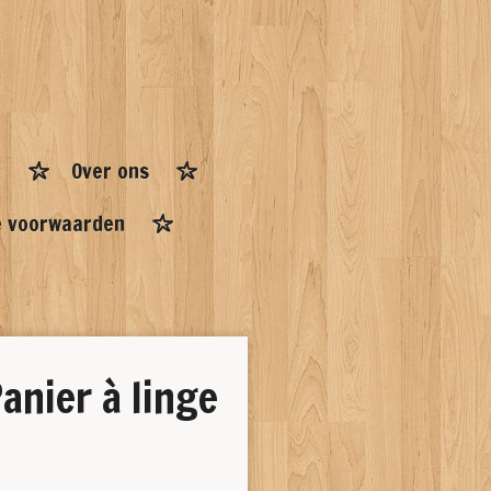
Over ons
 voorwaarden
nier à linge