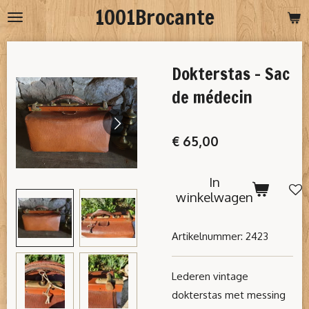
1001Brocante
Ga
direct
naar
Dokterstas - Sac
de
hoofdinhoud
de médecin
€ 65,00
In
winkelwagen
Artikelnummer:
2423
Lederen vintage
dokterstas met messing