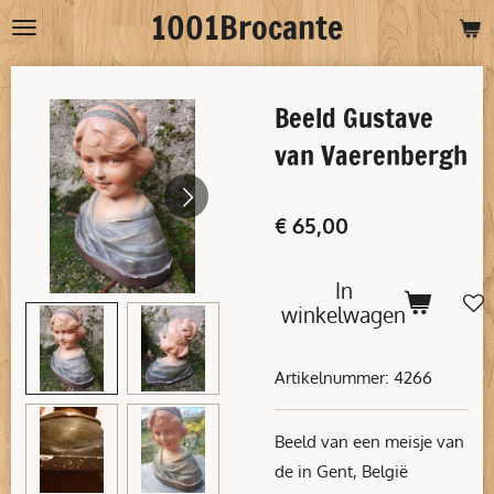
1001Brocante
Ga
direct
naar
Beeld Gustave
de
hoofdinhoud
van Vaerenbergh
€ 65,00
In
winkelwagen
Artikelnummer:
4266
Beeld van een meisje van
de in Gent, België