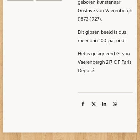
geboren kunstenaar
Gustave van Vaerenbergh
(1873-1927).
Dit gipsen beeld is dus
meer dan 100 jaar oud!
Het is gesigneerd G. van
Vaerenbergh 217 C F Paris
Deposé.
D
D
S
D
e
e
h
e
l
e
a
l
e
l
r
e
n
e
n