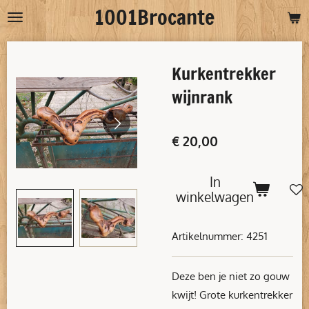
1001Brocante
Ga
direct
naar
Kurkentrekker
de
hoofdinhoud
wijnrank
€ 20,00
In
winkelwagen
Artikelnummer:
4251
Deze ben je niet zo gouw
kwijt! Grote kurkentrekker