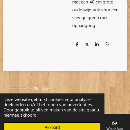
met een 40 cm grote
oude wijnrank voor een
stevige greep met
ophangoog.
D
D
S
D
e
e
h
e
l
e
a
l
e
l
r
e
n
e
n
© 2022 - 2026 1001Brocante
Deze website gebruikt cookies voor analyse-
doeleinden en/of het tonen van advertenties.
Door gebruik te blijven maken van de site gaat u
hiermee akkoord.
Akkoord
E-mailadres
Telefoonnummer
Kaart
WhatsApp