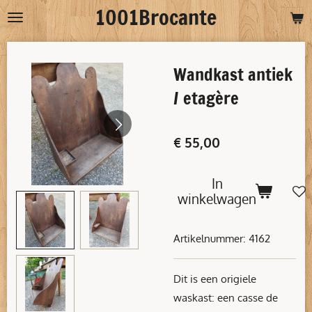
1001Brocante
Ga
direct
naar
Wandkast antiek
de
hoofdinhoud
/ etagère
€ 55,00
In
winkelwagen
Artikelnummer:
4162
Dit is een origiele
waskast: een casse de