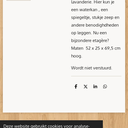
lavanderie. Hier kun je
een waterkan , een
spiegeltje, stukje zeep en
andere benodighdheden
op leggen. Nu een
bijzondere etagère?
Maten 52 x 25 x 69,5 cm
hoog.
Wordt niet verstuurd.
D
D
S
D
e
e
h
e
l
e
a
l
e
l
r
e
n
e
n
Deze website gebruikt cookies voor analyse-