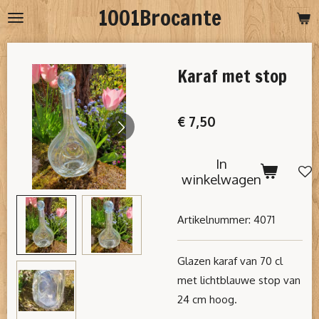
1001Brocante
Ga
direct
naar
Karaf met stop
de
hoofdinhoud
€ 7,50
In
winkelwagen
Artikelnummer:
4071
Glazen karaf van 70 cl
met lichtblauwe stop van
24 cm hoog.