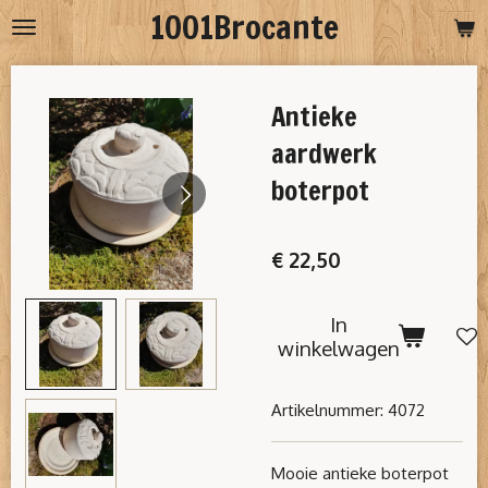
1001Brocante
Ga
direct
naar
Antieke
de
hoofdinhoud
aardwerk
boterpot
€ 22,50
In
winkelwagen
Artikelnummer:
4072
Mooie antieke boterpot