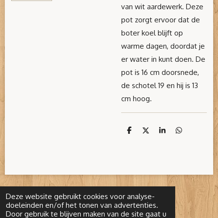
van wit aardewerk. Deze
pot zorgt ervoor dat de
boter koel blijft op
warme dagen, doordat je
er water in kunt doen. De
pot is 16 cm doorsnede,
de schotel 19 en hij is 13
cm hoog.
D
D
S
D
e
e
h
e
l
e
a
l
e
l
r
e
n
e
n
Deze website gebruikt cookies voor analyse-
doeleinden en/of het tonen van advertenties.
© 2022 - 2026 1001Brocante
Door gebruik te blijven maken van de site gaat u