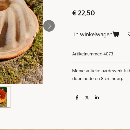
€ 22,50
In winkelwagen
Artikelnummer:
4073
Mooie antieke aardewerk tu
doorsnede en 8 cm hoog.
D
D
S
e
e
h
l
e
a
e
l
r
n
e