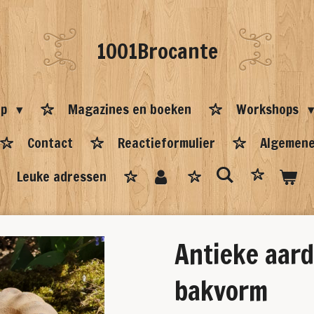
1001Brocante
op
Magazines en boeken
Workshops
Contact
Reactieformulier
Algemene
Leuke adressen
Antieke aar
bakvorm