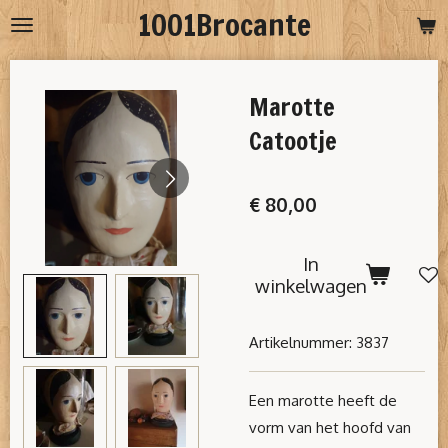
1001Brocante
Ga
direct
naar
Marotte
de
hoofdinhoud
Catootje
€ 80,00
In
winkelwagen
Artikelnummer:
3837
Een marotte heeft de
vorm van het hoofd van