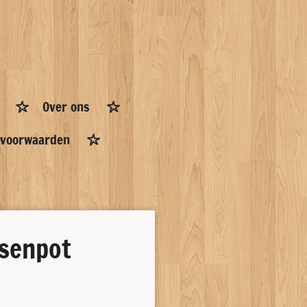
Over ons
 voorwaarden
senpot