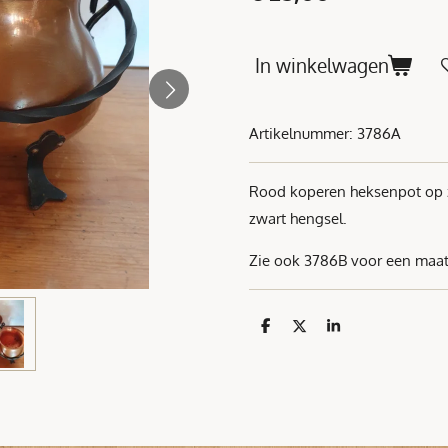
In winkelwagen
Artikelnummer:
3786A
Rood koperen heksenpot op 
zwart hengsel.
Zie ook 3786B voor een maatj
D
D
S
e
e
h
l
e
a
e
l
r
n
e