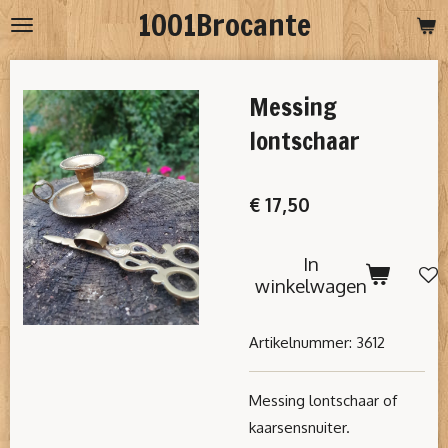
1001Brocante
Ga
direct
naar
Messing
de
hoofdinhoud
lontschaar
€ 17,50
In
winkelwagen
Artikelnummer:
3612
Messing lontschaar of
kaarsensnuiter.