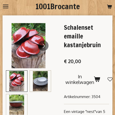
1001Brocante
Ga
direct
naar
Schalenset
de
hoofdinhoud
emaille
kastanjebruin
€ 20,00
In
winkelwagen
Artikelnummer:
3504
Een vintage "nest"van 5