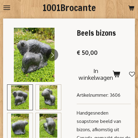
1001Brocante
Ga
direct
naar
Beels bizons
de
hoofdinhoud
€ 50,00
In
winkelwagen
Artikelnummer:
3606
Handgesneden
soapstone beeld van
bizons, afkomstig uit
Canada, gemaakt door de