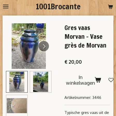
1001Brocante
Ga
direct
naar
Gres vaas
de
hoofdinhoud
Morvan - Vase
grès de Morvan
€ 20,00
In
winkelwagen
Artikelnummer:
3446
Typische gres vaas uit de