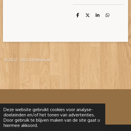
D
D
S
D
e
e
h
e
l
e
a
l
e
l
r
e
n
e
n
© 2022 - 2026 1001Brocante
Deze website gebruikt cookies voor analyse-
doeleinden en/of het tonen van advertenties.
Door gebruik te blijven maken van de site gaat u
hiermee akkoord.