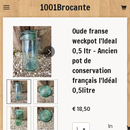
1001Brocante
Ga
direct
naar
Oude franse
de
hoofdinhoud
weckpot l'Ideal
0,5 ltr - Ancien
pot de
conservation
français l'Idéal
0,5litre
€ 18,50
In