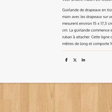
Guirlande de drapeaux en tiss
main avec les drapeaux sur u
mesurent environ 15 x 17,5 
cm. La guirlande commence e
ruban à attacher. Cette lign
mètres de long et comporte 1
D
D
S
e
e
h
l
e
a
e
l
r
n
e