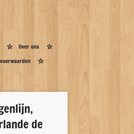
Over ons
 voorwaarden
genlijn,
irlande de