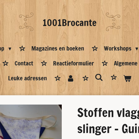
1001Brocante
op
Magazines en boeken
Workshops
Contact
Reactieformulier
Algemene
Leuke adressen
Stoffen vlag
slinger - Gu