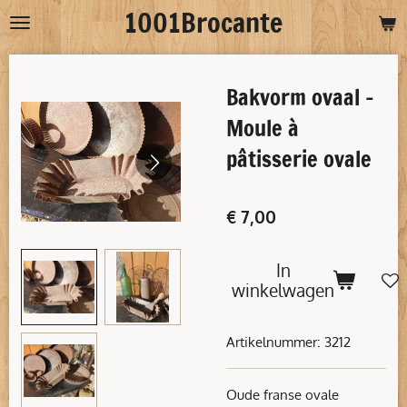
1001Brocante
Ga
direct
naar
Bakvorm ovaal -
de
hoofdinhoud
Moule à
pâtisserie ovale
€ 7,00
In
winkelwagen
Artikelnummer:
3212
Oude franse ovale