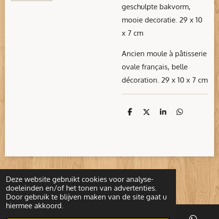
geschulpte bakvorm,
mooie decoratie. 29 x 10
x 7 cm
Ancien moule à pâtisserie
ovale français, belle
décoration. 29 x 10 x 7 cm
D
D
S
D
e
e
h
e
l
e
a
l
e
l
r
e
n
e
n
Deze website gebruikt cookies voor analyse-
© 2022 - 2026 1001Brocante
doeleinden en/of het tonen van advertenties.
Door gebruik te blijven maken van de site gaat u
hiermee akkoord.