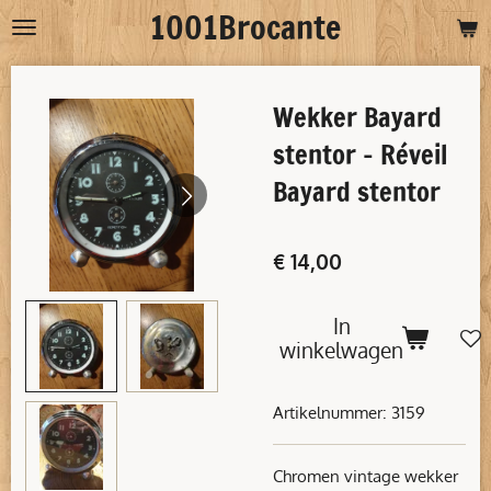
1001Brocante
Ga
direct
naar
Wekker Bayard
de
hoofdinhoud
stentor - Réveil
Bayard stentor
€ 14,00
In
winkelwagen
Artikelnummer:
3159
Chromen vintage wekker