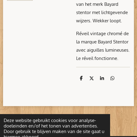
van het merk Bayard
stentor met lichtgevende
wijzers. Wekker loopt.
Réveil vintage chromé de
la marque Bayard Stentor
avec aiguilles lumineuses.
Le réveil fonctionne.
D
D
S
D
e
e
h
e
l
e
a
l
e
l
r
e
n
e
n
Deze website gebruikt cookies voor analyse-
© 2022 - 2026 1001Brocante
doeleinden en/of het tonen van advertenties.
Door gebruik te blijven maken van de site gaat u
hiermee akkoord.