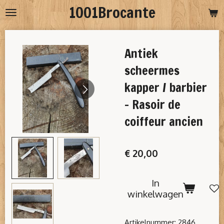
1001Brocante
Ga
direct
naar
Antiek
de
hoofdinhoud
scheermes
kapper / barbier
- Rasoir de
coiffeur ancien
€ 20,00
In
winkelwagen
Artikelnummer:
2846