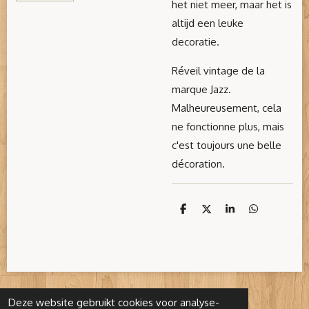
het niet meer, maar het is
altijd een leuke
decoratie.
Réveil vintage de la
marque Jazz.
Malheureusement, cela
ne fonctionne plus, mais
c'est toujours une belle
décoration.
D
D
S
D
e
e
h
e
l
e
a
l
e
l
r
e
n
e
n
Deze website gebruikt cookies voor analyse-