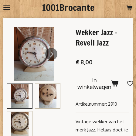
1001Brocante
Ga
direct
naar
Wekker Jazz -
de
hoofdinhoud
Reveil Jazz
€ 8,00
In
winkelwagen
Artikelnummer:
2910
Vintage wekker van het
merk Jazz. Helaas doet-ie