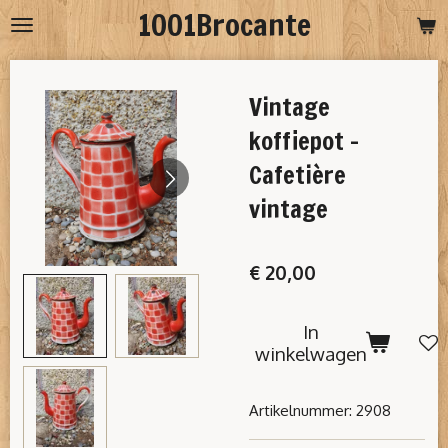
1001Brocante
Ga
direct
naar
Vintage
de
hoofdinhoud
koffiepot -
Cafetière
vintage
€ 20,00
In
winkelwagen
Artikelnummer:
2908