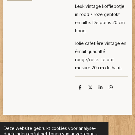
Leuk vintage koffiepotje
in rood / roze geblokt
emaille. De pot is 20 cm
hoog.
Jolie cafetière vintage en
émail quadrillé
rouge/rose. Le pot
mesure 20 cm de haut.
D
D
S
D
e
e
h
e
l
e
a
l
e
l
r
e
n
e
n
Deze website gebruikt cookies voor analyse-
doeleinden en/of het tonen van advertenties.
© 2022 - 2026 1001Brocante