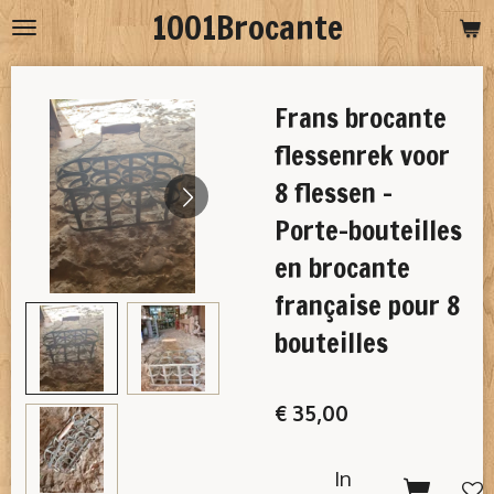
1001Brocante
Ga
direct
naar
Frans brocante
de
hoofdinhoud
flessenrek voor
8 flessen -
Porte-bouteilles
en brocante
française pour 8
bouteilles
€ 35,00
In