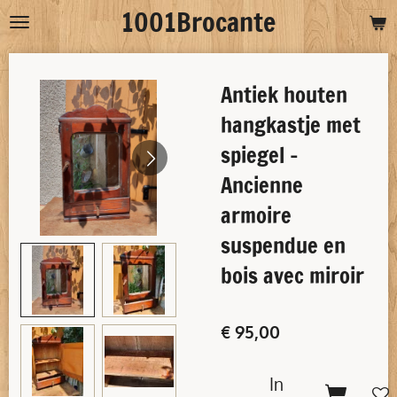
1001Brocante
Ga
direct
naar
Antiek houten
de
hoofdinhoud
hangkastje met
spiegel -
Ancienne
armoire
suspendue en
bois avec miroir
€ 95,00
In