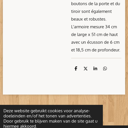
boutons de la porte et du
tiroir sont également
beaux et robustes.
L'armoire mesure 34 cm
de large x 51 cm de haut
avec un écusson de 6 cm
et 18,5 cm de profondeur.
D
D
S
D
e
e
h
e
l
e
a
l
e
l
r
e
n
e
n
Deze website gebruikt cookies voor analyse-
© 2022 - 2026 1001Brocante
doeleinden en/of het tonen van advertenties.
Door gebruik te blijven maken van de site gaat u
hiermee akkoord.