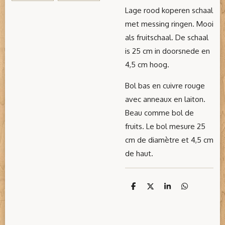
Lage rood koperen schaal
met messing ringen. Mooi
als fruitschaal. De schaal
is 25 cm in doorsnede en
4,5 cm hoog.
Bol bas en cuivre rouge
avec anneaux en laiton.
Beau comme bol de
fruits. Le bol mesure 25
cm de diamètre et 4,5 cm
de haut.
D
D
S
D
e
e
h
e
l
e
a
l
e
l
r
e
n
e
n