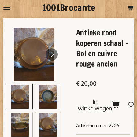
1001Brocante
Ga
direct
naar
Antieke rood
de
hoofdinhoud
koperen schaal -
Bol en cuivre
rouge ancien
€ 20,00
In
winkelwagen
Artikelnummer:
2706