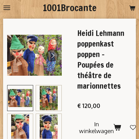
1001Brocante
Ga
direct
naar
Heidi Lehmann
de
hoofdinhoud
poppenkast
poppen -
Poupées de
théâtre de
marionnettes
€ 120,00
In
winkelwagen